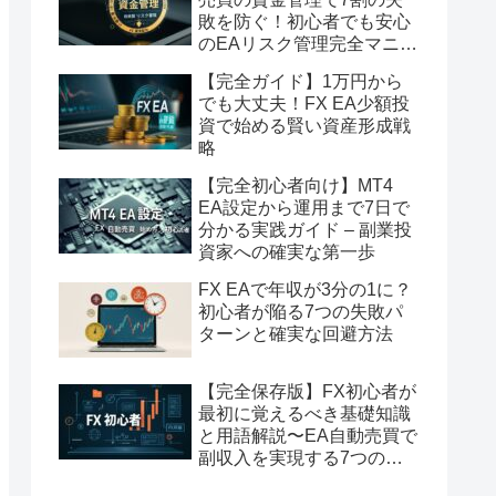
敗を防ぐ！初心者でも安心
のEAリスク管理完全マニュ
アル
【完全ガイド】1万円から
でも大丈夫！FX EA少額投
資で始める賢い資産形成戦
略
【完全初心者向け】MT4
EA設定から運用まで7日で
分かる実践ガイド – 副業投
資家への確実な第一歩
FX EAで年収が3分の1に？
初心者が陥る7つの失敗パ
ターンと確実な回避方法
【完全保存版】FX初心者が
最初に覚えるべき基礎知識
と用語解説〜EA自動売買で
副収入を実現する7つのス
テップ〜