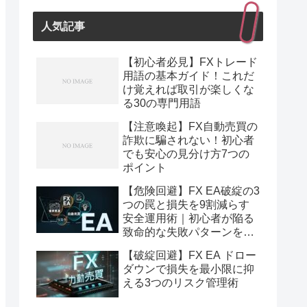
人気記事
【初心者必見】FXトレード
用語の基本ガイド！これだ
け覚えれば取引が楽しくな
る30の専門用語
【注意喚起】FX自動売買の
詐欺に騙されない！初心者
でも安心の見分け方7つの
ポイント
【危険回避】FX EA破綻の3
つの罠と損失を9割減らす
安全運用術｜初心者が陥る
致命的な失敗パターンを完
全解説
【破綻回避】FX EA ドロー
ダウンで損失を最小限に抑
える3つのリスク管理術