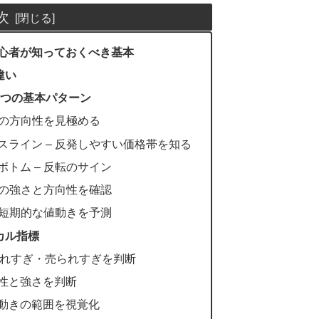
次
初心者が知っておくべき基本
違い
5つの基本パターン
相場の方向性を見極める
ンスライン – 反発しやすい価格帯を知る
ボトム – 反転のサイン
ンドの強さと方向性を確認
– 短期的な値動きを予測
カル指標
買われすぎ・売られすぎを判断
向性と強さを判断
値動きの範囲を視覚化