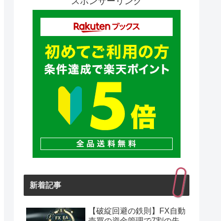
スポンサーリンク
新着記事
【破綻回避の鉄則】FX自動
売買の資金管理で7割の失