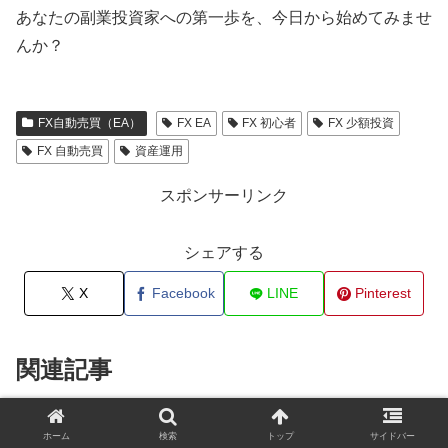
あなたの副業投資家への第一歩を、今日から始めてみませ
んか？
FX自動売買（EA）
FX EA
FX 初心者
FX 少額投資
FX 自動売買
資産運用
スポンサーリンク
シェアする
X
Facebook
LINE
Pinterest
関連記事
【初心者必見】FXのEA複数運用
FX自動売買（EA）
ホーム
検索
トップ
サイドバー