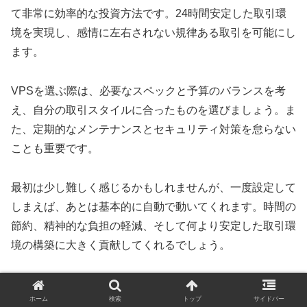
て非常に効率的な投資方法です。24時間安定した取引環
境を実現し、感情に左右されない規律ある取引を可能にし
ます。
VPSを選ぶ際は、必要なスペックと予算のバランスを考
え、自分の取引スタイルに合ったものを選びましょう。ま
た、定期的なメンテナンスとセキュリティ対策を怠らない
ことも重要です。
最初は少し難しく感じるかもしれませんが、一度設定して
しまえば、あとは基本的に自動で動いてくれます。時間の
節約、精神的な負担の軽減、そして何より安定した取引環
境の構築に大きく貢献してくれるでしょう。
私自身、VPSを導入してからFX取引の効率が格段に上が
ホーム
検索
トップ
サイドバー
り、生活の質も向上しました。もはやVPSなしのFX自動