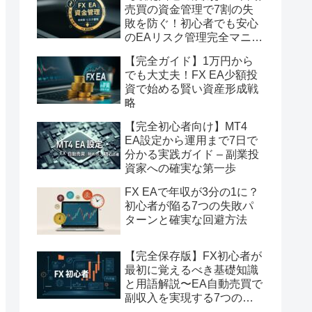
売買の資金管理で7割の失
敗を防ぐ！初心者でも安心
のEAリスク管理完全マニュ
アル
【完全ガイド】1万円から
でも大丈夫！FX EA少額投
資で始める賢い資産形成戦
略
【完全初心者向け】MT4
EA設定から運用まで7日で
分かる実践ガイド – 副業投
資家への確実な第一歩
FX EAで年収が3分の1に？
初心者が陥る7つの失敗パ
ターンと確実な回避方法
【完全保存版】FX初心者が
最初に覚えるべき基礎知識
と用語解説〜EA自動売買で
副収入を実現する7つのス
テップ〜