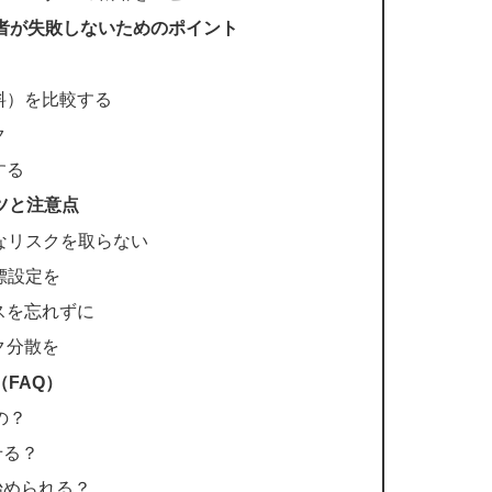
心者が失敗しないためのポイント
料）を比較する
ク
する
ツと注意点
きなリスクを取らない
標設定を
スを忘れずに
ク分散を
FAQ）
の？
せる？
始められる？