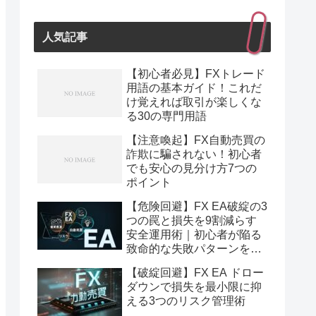
人気記事
【初心者必見】FXトレード
用語の基本ガイド！これだ
け覚えれば取引が楽しくな
る30の専門用語
【注意喚起】FX自動売買の
詐欺に騙されない！初心者
でも安心の見分け方7つの
ポイント
【危険回避】FX EA破綻の3
つの罠と損失を9割減らす
安全運用術｜初心者が陥る
致命的な失敗パターンを完
全解説
【破綻回避】FX EA ドロー
ダウンで損失を最小限に抑
える3つのリスク管理術